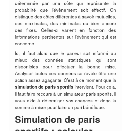
déterminée par une côte qui représente la
probabilité que l’évènement soit effectif. On
distingue des côtes différentes à savoir mutuelles,
des maximales, des minimales ou bien encore
des fixes. Celles-ci varient en fonction des
informations pertinentes sur l’évènement qui est
concerné.
Ici, il faut alors que le parieur soit informé au
mieux des données statistiques qui sont
disponibles pour effectuer la bonne mise.
Analyser toutes ces données se révèle être une
action assez agaçante. C’est à ce moment que la
intervient. Pour cela,
simulation de paris sportifs
il faut faire recours à un simulateur paris sportifs. Il
vous aide à déterminer vos chances et donc la
somme à miser pour faire un pari bénéfique.
Simulation de paris
sportifs : calculer