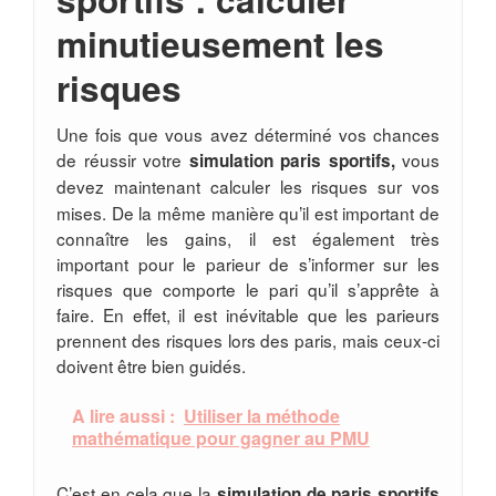
minutieusement les
risques
Une fois que vous avez déterminé vos chances
de réussir votre
vous
simulation paris sportifs,
devez maintenant
calculer les risques sur vos
mises. De la même manière qu’il est important de
connaître les gains, il est également très
important pour le parieur de s’informer sur les
risques que comporte le pari qu’il s’apprête à
faire. En effet, il est inévitable que les parieurs
prennent des risques lors des paris, mais ceux-ci
doivent être bien guidés.
A lire aussi :
Utiliser la méthode
mathématique pour gagner au PMU
C’est en cela que la
simulation de paris sportifs