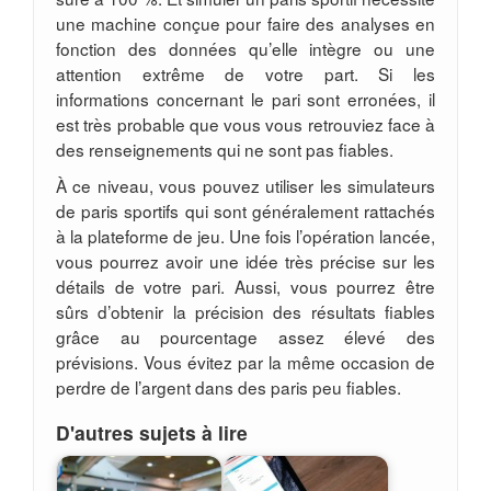
une machine conçue pour faire des analyses en
fonction des données qu’elle intègre ou une
attention extrême de votre part. Si les
informations concernant le pari sont erronées, il
est très probable que vous vous retrouviez face à
des renseignements qui ne sont pas fiables.
À ce niveau, vous pouvez utiliser les simulateurs
de paris sportifs qui sont généralement rattachés
à la plateforme de jeu. Une fois l’opération lancée,
vous pourrez avoir une idée très précise sur les
détails de votre pari. Aussi, vous pourrez être
sûrs d’obtenir la précision des résultats fiables
grâce au pourcentage assez élevé des
prévisions. Vous évitez par la même occasion de
perdre de l’argent dans des paris peu fiables.
D'autres sujets à lire