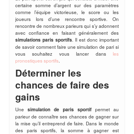
certaine somme d’argent sur des paramètres
comme l’équipe victorieuse, le score ou les
joueurs lors d’une rencontre sportive. On
rencontre de nombreux parieurs qui s’y adonnent
avec confiance en faisant généralement des
. Il est donc important
simulations paris sportifs
de savoir comment faire une simulation de pari si
vous souhaitez vous lancer dans
les
pronostiques sportifs
.
Déterminer les
chances de faire des
gains
Une
permet au
simulation de paris sportif
parieur de connaître ses chances de gagner sur
la mise qu’il entreprend de faire. Dans le monde
des paris sportifs, la somme à gagner est