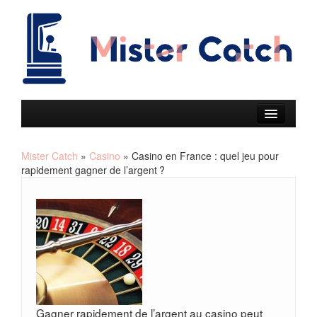
Accueil
Mister Catch
»
Casino
» Casino en France : quel jeu pour
Casino
rapidement gagner de l’argent ?
Jeux d’argent
Paris Sportifs
Gagner rapidement de l’argent au casino peut