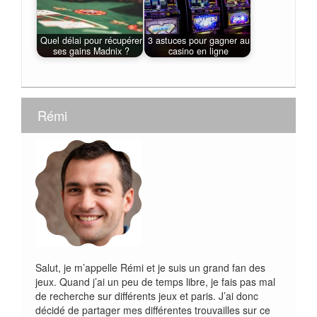
Quel délai pour récupérer
3 astuces pour gagner au
ses gains Madnix ?
casino en ligne
Rémi
Salut, je m’appelle Rémi et je suis un grand fan des
jeux. Quand j’ai un peu de temps libre, je fais pas mal
de recherche sur différents jeux et paris. J’ai donc
décidé de partager mes différentes trouvailles sur ce