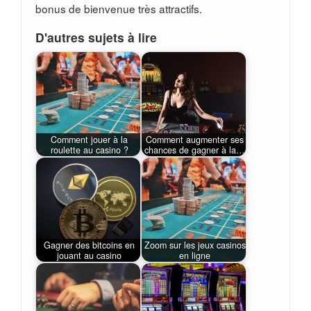
bonus de bienvenue très attractifs.
D'autres sujets à lire
Comment jouer à la
Comment augmenter ses
roulette au casino ?
chances de gagner à la…
Gagner des bitcoins en
Zoom sur les jeux casinos
jouant au casino
en ligne