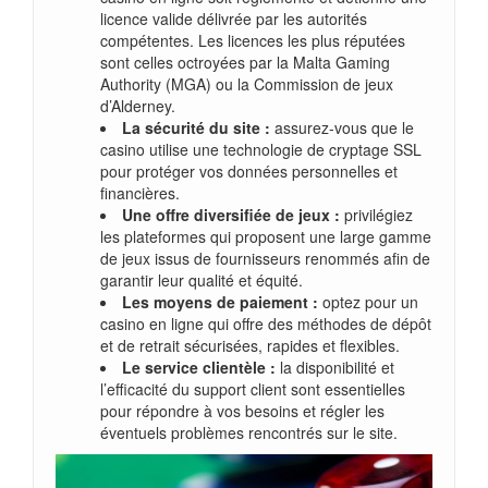
licence valide délivrée par les autorités
compétentes. Les licences les plus réputées
sont celles octroyées par la Malta Gaming
Authority (MGA) ou la Commission de jeux
d’Alderney.
La sécurité du site :
assurez-vous que le
casino utilise une technologie de cryptage SSL
pour protéger vos données personnelles et
financières.
Une offre diversifiée de jeux :
privilégiez
les plateformes qui proposent une large gamme
de jeux issus de fournisseurs renommés afin de
garantir leur qualité et équité.
Les moyens de paiement :
optez pour un
casino en ligne qui offre des méthodes de dépôt
et de retrait sécurisées, rapides et flexibles.
Le service clientèle :
la disponibilité et
l’efficacité du support client sont essentielles
pour répondre à vos besoins et régler les
éventuels problèmes rencontrés sur le site.