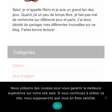
Salut, je m’appelle Rémi et je suis un grand fan des
jeux. Quand j’ai un peu de temps libre, je fais pas mal
de recherche sur différents jeux et paris. J’ai donc
décidé de partager mes différentes trouvailles sur ce
blog. Faites bonne lecture!
Catégories
Casino
Jeux d'argent
Paris Sportifs
Nous utilisons des cookies pour vous garantir la meilleure
expérience sur notre site web. Si vous continuez à utiliser ce
site, nous supposerons que vous en êtes satisfait.
Mister Catch - Copyright © 2026 - Tous droits réservés.
Ok