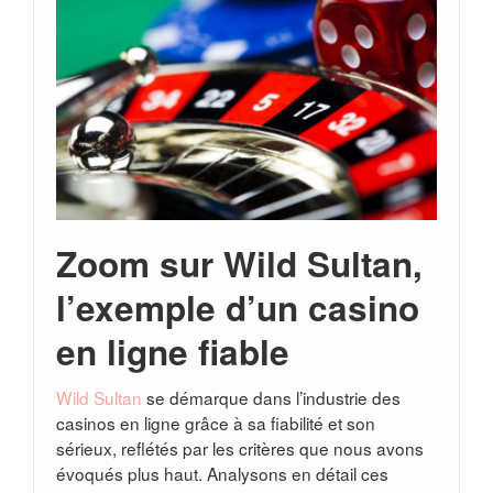
Zoom sur Wild Sultan,
l’exemple d’un casino
en ligne fiable
Wild Sultan
se démarque dans l’industrie des
casinos en ligne grâce à sa fiabilité et son
sérieux, reflétés par les critères que nous avons
évoqués plus haut. Analysons en détail ces