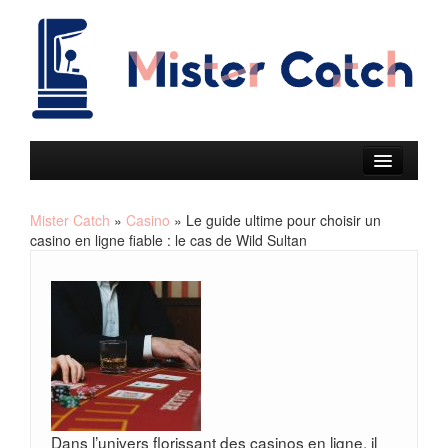
Accueil
Mister Catch
»
Casino
» Le guide ultime pour choisir un
Casino
casino en ligne fiable : le cas de Wild Sultan
Jeux d’argent
Paris Sportifs
Dans l’univers florissant des casinos en ligne, il