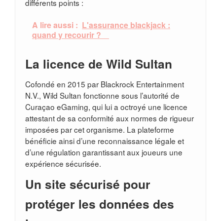
différents points :
A lire aussi :
L'assurance blackjack :
quand y recourir ?
La licence de Wild Sultan
Cofondé en 2015 par Blackrock Entertainment
N.V., Wild Sultan fonctionne sous l’autorité de
Curaçao eGaming, qui lui a octroyé une licence
attestant de sa conformité aux normes de rigueur
imposées par cet organisme. La plateforme
bénéficie ainsi d’une reconnaissance légale et
d’une régulation garantissant aux joueurs une
expérience sécurisée.
Un site sécurisé pour
protéger les données des