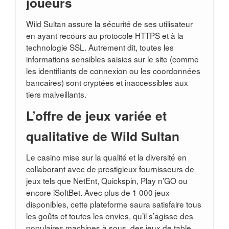
joueurs
Wild Sultan assure la sécurité de ses utilisateur
en ayant recours au protocole HTTPS et à la
technologie SSL. Autrement dit, toutes les
informations sensibles saisies sur le site (comme
les identifiants de connexion ou les coordonnées
bancaires) sont cryptées et inaccessibles aux
tiers malveillants.
L’offre de jeux variée et
qualitative de Wild Sultan
Le casino mise sur la qualité et la diversité en
collaborant avec de prestigieux fournisseurs de
jeux tels que NetEnt, Quickspin, Play n’GO ou
encore iSoftBet. Avec plus de 1 000 jeux
disponibles, cette plateforme saura satisfaire tous
les goûts et toutes les envies, qu’il s’agisse des
populaires machines à sous, des jeux de table